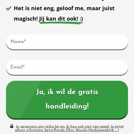
 deze
Het is niet eng, geloof me, maar juist
s kan de
 niet
magisch!
Jij kan dit ook! :)
neren.
ieken
ische
s worden
kt om
em
tie te
elen over
drag van
Ja, ik wil de gratis
zoeker op
ite.
handleiding!
ing
ingcookies
Je gegevens zijn veilig bij mij. Ik hou ook niet van spam! Je krijgt
alleen informatie betreffende Ellen Wouda Mediumpraktijk. :-)
 gebruikt