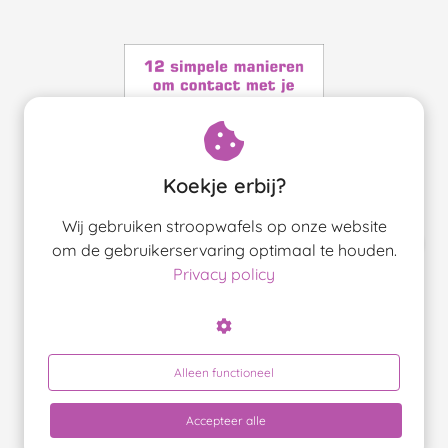
oekers te
 op de
e. Hierdoor
 website-
ren
nte
enties
Koekje erbij?
gebaseerd
 gedrag
Wij gebruiken stroopwafels op onze website
ze
om de gebruikerservaring optimaal te houden.
Snel een vraag stellen?
er.
Privacy policy
Dat kan via Whats-App!
ren
Alleen functioneel
Whats-App ons!
Accepteer alle