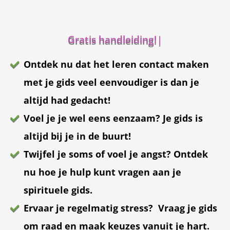
G
r
a
t
i
s
h
a
n
d
l
e
i
d
i
n
g
!
ngen
Ontdek nu dat het leren contact maken
 policy
met je gids veel eenvoudiger is dan je
altijd had gedacht!
Voel je je wel eens eenzaam? Je gids is
oneel
altijd bij je in de buurt!
onele
 zijn
Twijfel je soms of voel je angst? Ontdek
kelijk om
nu hoe je hulp kunt vragen aan je
site te
ken. Ze
spirituele gids.
 gebruikt
Ervaar je regelmatig stress? Vraag je gids
ncties en
om raad en maak keuzes vanuit je hart.