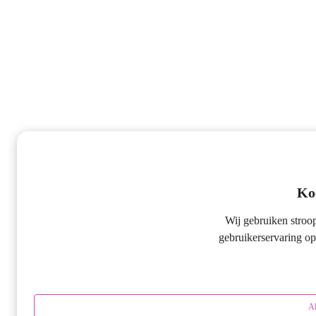
Koe
Wij gebruiken stroo
gebruikerservaring op
Al