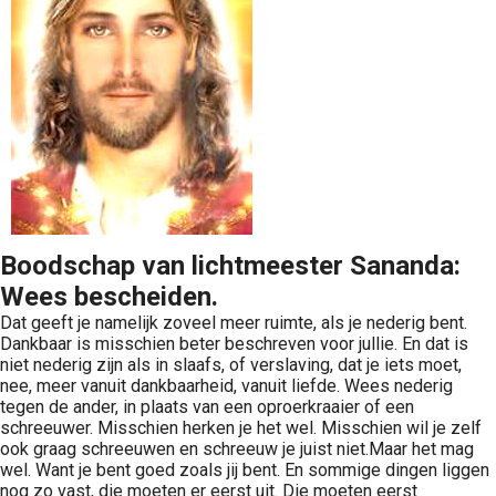
 op de
e. Hierdoor
 website-
ren
nte
enties
gebaseerd
 gedrag van
ezoeker.
Boodschap van lichtmeester Sananda:
Wees bescheiden.
uren
Dat geeft je namelijk zoveel meer ruimte, als je nederig bent.
Dankbaar is misschien beter beschreven voor jullie. En dat is
niet nederig zijn als in slaafs, of verslaving, dat je iets moet,
nee, meer vanuit dankbaarheid, vanuit liefde. Wees nederig
tegen de ander, in plaats van een oproerkraaier of een
schreeuwer. Misschien herken je het wel. Misschien wil je zelf
ook graag schreeuwen en schreeuw je juist niet.Maar het mag
wel. Want je bent goed zoals jij bent. En sommige dingen liggen
nog zo vast, die moeten er eerst uit. Die moeten eerst