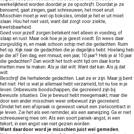
werkelijkheid worden doordat je ze opschrijft. Doordat je ze
benoemt, gaat zingen, gaat schreeuwen, het moet eruit.
Misschien moet je wel op boksles, omdat je het er uit moet
slaan. Hou het niet vast, want dat zorgt voor ziekte,
kwetsbaarheid.
Goed voor jezelf zorgen betekent niet alleen in voeding, of
slaap en rust. Maar ook hoe je je geest voedt. En wees daar
zorgvuldig in, en maak schoon schip met die gedachten. Ruim
het op. Kijk naar de gedachten die je dagelijks hebt. Hoelang heb
je die al? Een dag, een minuut, een jaar, 10 jaar? Heb je al 10 jaar
die gedachten? Dan wordt het toch echt tijd om daar korte
metten mee te maken. Als je dat wilt. Want dat kan. Als jij dat
wilt.
Beschrijf die herhalende gedachten. Laat ze er zijn. Maar jij bent
het niet. Het is wat je allemaal hebt verzameld, tot nu toe in je
leven. Onbewuste boodschappen, die gecreëerd zijn bij
bewuste situaties. Die je bewust hebt meegemaakt, maar die
door een ander misschien weer onbewust zijn gecreëerd.
Omdat het een afspraak is geweest vanuit een zielscontract in
je leven. Zie het als een reminder, als een aanwijzing. Ga er niet
schreeuwerig mee om. Als een soort paniek-angst, in een
tekort, in een angst van niet gezien worden.
Want daardoor word je misschien juist wel gemeden.