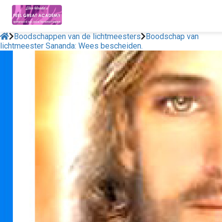
Boodschappen van de lichtmeesters
Boodschap van
lichtmeester Sananda: Wees bescheiden.
ngen
 policy
oneel
onele
s zijn
kelijk om
bsite te
ken. Ze
 gebruikt
asisfuncties
der deze