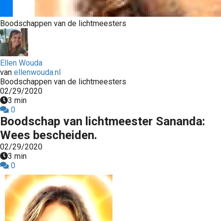
s kan de
e niet
Boodschappen van de lichtmeesters
oneren.
ieken
Ellen Wouda
ische
van
ellenwouda.nl
s worden
Boodschappen van de lichtmeesters
kt om
02/29/2020
em
3 min
0
tie te
Boodschap van lichtmeester Sananda:
elen over
Wees bescheiden.
drag van
02/29/2020
zoeker op
3 min
site.
0
ing
ingcookies
 gebruikt
oekers te