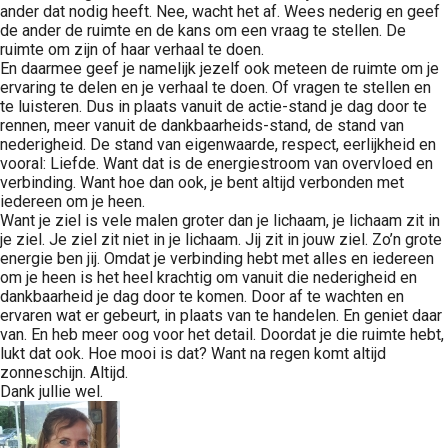
ander dat nodig heeft. Nee, wacht het af. Wees nederig en geef
de ander de ruimte en de kans om een vraag te stellen. De
ruimte om zijn of haar verhaal te doen.
En daarmee geef je namelijk jezelf ook meteen de ruimte om je
ervaring te delen en je verhaal te doen. Of vragen te stellen en
te luisteren. Dus in plaats vanuit de actie-stand je dag door te
rennen, meer vanuit de dankbaarheids-stand, de stand van
nederigheid. De stand van eigenwaarde, respect, eerlijkheid en
vooral: Liefde. Want dat is de energiestroom van overvloed en
verbinding. Want hoe dan ook, je bent altijd verbonden met
iedereen om je heen.
Want je ziel is vele malen groter dan je lichaam, je lichaam zit in
je ziel. Je ziel zit niet in je lichaam. Jij zit in jouw ziel. Zo’n grote
energie ben jij. Omdat je verbinding hebt met alles en iedereen
om je heen is het heel krachtig om vanuit die nederigheid en
dankbaarheid je dag door te komen. Door af te wachten en
ervaren wat er gebeurt, in plaats van te handelen. En geniet daar
van. En heb meer oog voor het detail. Doordat je die ruimte hebt,
lukt dat ook. Hoe mooi is dat? Want na regen komt altijd
zonneschijn. Altijd.
Dank jullie wel.